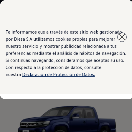
Modelos y Concesionarios
Concesionarios
SUVW
Cotiza aquí
Saltar
Saltar al
Test Drive
Te informamos que a través de este sitio web gestionado
contenido
a pie
Contáctenos
por Diesa S.A utilizamos cookies propias para mejorar
principal
de
Information
Marca y Experiencia
página
Volkswagen Paraguay
nuestro servicio y mostrar publicidad relacionada a tus
Espacio Exclusivo para Prensa
preferencias mediante el análisis de hábitos de navegación.
Latin NCAP
Si continúas navegando, consideramos que aceptas su uso.
Tengo un Volkswagen
Azul Atlántico
Manuales Volkswagen
Con respecto a la protección de datos, consulte
Postventas
nuestra
Declaración de Protección de Datos.
Agendamiento Online
Campaña de recall Airbags Takata
Noticias