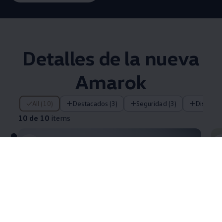
Detalles de la nueva
Amarok
10 de 10 items
All (10)
Destacados (3)
Seguridad (3)
Diseño (
10 de 10
items