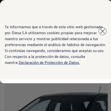
Modelos y Concesionarios
Concesionarios
SUVW
Cotiza aquí
Saltar
Saltar al
Test Drive
Te informamos que a través de este sitio web gestionado
contenido
a pie
Contáctenos
por Diesa S.A utilizamos cookies propias para mejorar
principal
de
Information
Marca y Experiencia
página
Volkswagen Paraguay
nuestro servicio y mostrar publicidad relacionada a tus
Espacio Exclusivo para Prensa
preferencias mediante el análisis de hábitos de navegación.
Latin NCAP
Si continúas navegando, consideramos que aceptas su uso.
Tengo un Volkswagen
Solidas
Manuales Volkswagen
Con respecto a la protección de datos, consulte
Postventas
nuestra
Declaración de Protección de Datos.
Agendamiento Online
Campaña de recall Airbags Takata
Noticias