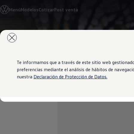
Modelos y Concesionarios
Menú
Modelos
Cotizar
Post venta
Concesionarios
SUVW
Cotiza aquí
Test Drive
Saltar
Saltar al
Contáctenos
contenido
a pie
Marca y Experiencia
principal
de
Volkswagen Paraguay
página
Espacio Exclusivo para Prensa
Latin NCAP
Tengo un Volkswagen
Te informamos que a través de este sitio web gestionado 
Manuales Volkswagen
preferencias mediante el análisis de hábitos de navegaci
Postventas
nuestra
Declaración de Protección de Datos.
Agendamiento Online
Campaña de recall Airbags Takata
Noticias