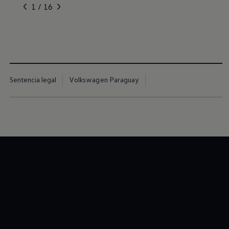
, 1 de 16
, 2 de 16
, 3 de 16
, 4 de 16
, 5 de 16
1 / 16
Sentencia legal
Volkswagen Paraguay