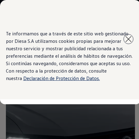
Modelos y Concesionarios
Concesionarios
SUVW
Cotiza aquí
Saltar
Saltar al
Test Drive
Te informamos que a través de este sitio web gestionado
contenido
a pie
Contáctenos
por Diesa S.A utilizamos cookies propias para mejorar
principal
de
Information
Marca y Experiencia
página
Volkswagen Paraguay
nuestro servicio y mostrar publicidad relacionada a tus
Espacio Exclusivo para Prensa
preferencias mediante el análisis de hábitos de navegación.
Latin NCAP
Si continúas navegando, consideramos que aceptas su uso.
Tengo un Volkswagen
Blanco
Manuales Volkswagen
Con respecto a la protección de datos, consulte
Postventas
nuestra
Declaración de Protección de Datos.
Agendamiento Online
Campaña de recall Airbags Takata
Noticias