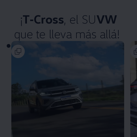
¡
T‑Cross
, el SU
VW
que te lleva más allá!