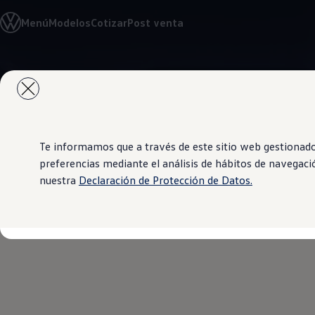
Modelos y Concesionarios
Menú
Modelos
Cotizar
Post venta
Concesionarios
SUVW
Cotiza aquí
Test Drive
Saltar
Saltar al
Contáctenos
contenido
a pie
Marca y Experiencia
principal
de
Volkswagen Paraguay
página
Espacio Exclusivo para Prensa
Latin NCAP
Tengo un Volkswagen
Te informamos que a través de este sitio web gestionado 
Manuales Volkswagen
preferencias mediante el análisis de hábitos de navegaci
Postventas
nuestra
Declaración de Protección de Datos.
Agendamiento Online
Plata Pirita
Campaña de recall Airbags Takata
Noticias