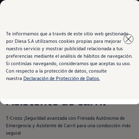
Modelos y Concesionarios
Concesionarios
SUVW
Cotiza aquí
Saltar
Saltar al
Test Drive
Te informamos que a través de este sitio web gestionado
contenido
a pie
Contáctenos
por Diesa S.A utilizamos cookies propias para mejorar
principal
de
Information
Marca y Experiencia
página
Volkswagen Paraguay
nuestro servicio y mostrar publicidad relacionada a tus
Espacio Exclusivo para Prensa
preferencias mediante el análisis de hábitos de navegación.
Latin NCAP
Si continúas navegando, consideramos que aceptas su uso.
Tengo un Volkswagen
Frenado de
Manuales Volkswagen
Con respecto a la protección de datos, consulte
Postventas
nuestra
Declaración de Protección de Datos.
Agendamiento Online
Emergencia &
Campaña de recall Airbags Takata
Noticias
Asistente de carril
T‑Cross
: ¡Seguridad avanzada con Frenada Autónoma de
Emergencia y Asistente de Carril para una conducción más
segura!