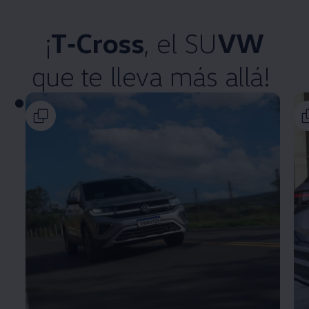
¡
T‑Cross
, el SU
VW
que te lleva más allá!