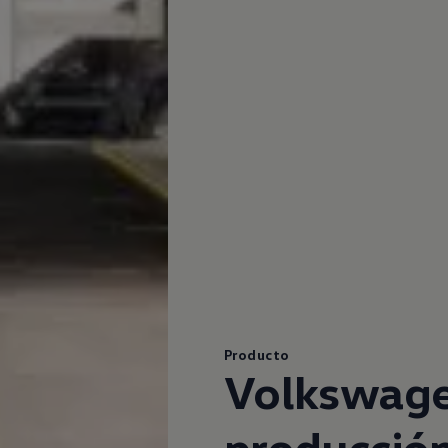
Producto
Volkswag
producció