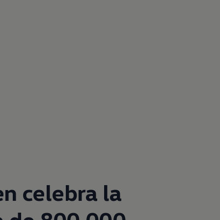
en
celebra la
n de 800.000