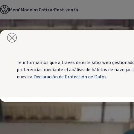
Modelos y Concesionarios
Menú
Modelos
Cotizar
Post venta
Concesionarios
SUVW
Cotiza aquí
Test Drive
Saltar
Saltar al
Contáctenos
contenido
a pie
Marca y Experiencia
principal
de
Volkswagen Paraguay
página
Espacio Exclusivo para Prensa
Latin NCAP
Tengo un Volkswagen
Te informamos que a través de este sitio web gestionado 
Manuales Volkswagen
preferencias mediante el análisis de hábitos de navegaci
Postventas
nuestra
Declaración de Protección de Datos.
Agendamiento Online
Campaña de recall Airbags Takata
Noticias