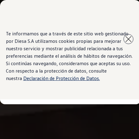
Modelos y Concesionarios
Concesionarios
SUVW
Cotiza aquí
Saltar
Saltar al
Test Drive
Te informamos que a través de este sitio web gestionado
contenido
a pie
Contáctenos
por Diesa S.A utilizamos cookies propias para mejorar
principal
de
Marca y Experiencia
página
Volkswagen Paraguay
nuestro servicio y mostrar publicidad relacionada a tus
Espacio Exclusivo para Prensa
preferencias mediante el análisis de hábitos de navegación.
Latin NCAP
Si continúas navegando, consideramos que aceptas su uso.
Tengo un Volkswagen
Manuales Volkswagen
Con respecto a la protección de datos, consulte
Postventas
nuestra
Declaración de Protección de Datos.
Agendamiento Online
Campaña de recall Airbags Takata
Noticias