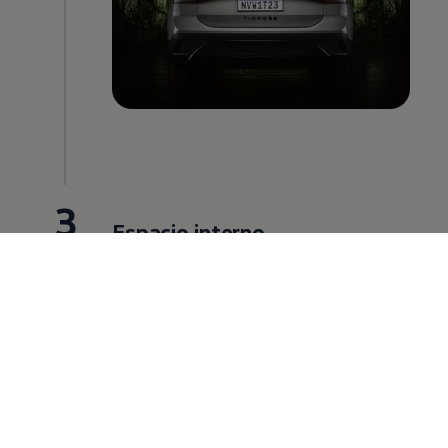
3
Espacio interno
Volkswagen
usa en todos sus vehículos la
estratégia modular MQB que tiene como
benefícios el comfort en su espacio
interno para todos pasajeros. Además de
ofrecer mayor capacidad en su maletero.