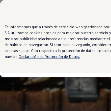
Modelos y Concesionarios
Concesionarios
SUVW
Cotiza aquí
Saltar
Saltar al
Test Drive
Te informamos que a través de este sitio web gestionado por 
contenido
a pie
Contáctenos
S.A utilizamos cookies propias para mejorar nuestro servicio 
principal
de
Marca y Experiencia
página
Volkswagen Paraguay
mostrar publicidad relacionada a tus preferencias mediante el 
Espacio Exclusivo para Prensa
de hábitos de navegación. Si continúas navegando, considera
Latin NCAP
aceptas su uso. Con respecto a la protección de datos, consult
Tengo un Volkswagen
Manuales Volkswagen
nuestra
Declaración de Protección de Datos.
Postventas
Agendamiento Online
Campaña de recall Airbags Takata
Noticias