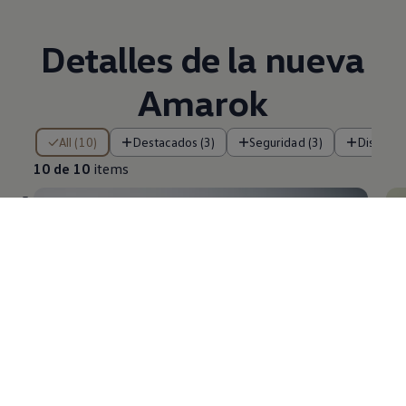
Detalles de la nueva
Amarok
10 de 10 items
All (10)
Destacados (3)
Seguridad (3)
Diseño (
10 de 10
items