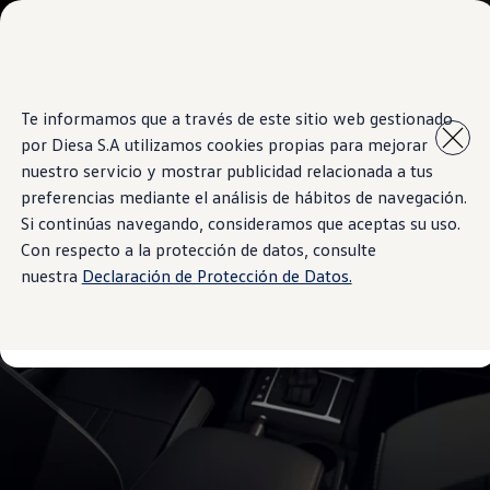
Modelos y Concesionarios
Concesionarios
SUVW
Cotiza aquí
Saltar
Saltar al
Test Drive
Te informamos que a través de este sitio web gestionado
contenido
a pie
Contáctenos
por Diesa S.A utilizamos cookies propias para mejorar
principal
de
Marca y Experiencia
página
Volkswagen Paraguay
nuestro servicio y mostrar publicidad relacionada a tus
Espacio Exclusivo para Prensa
preferencias mediante el análisis de hábitos de navegación.
Latin NCAP
Si continúas navegando, consideramos que aceptas su uso.
Tengo un Volkswagen
Manuales Volkswagen
Con respecto a la protección de datos, consulte
Postventas
nuestra
Declaración de Protección de Datos.
Agendamiento Online
Campaña de recall Airbags Takata
Noticias