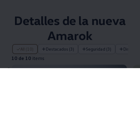
Detalles de la nueva
Amarok
10 de 10 items
All (10)
Destacados (3)
Seguridad (3)
Diseño (
10 de 10
items