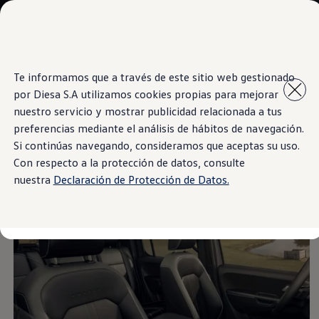
Modelos y Concesionarios
Concesionarios
SUVW
Cotiza aquí
Saltar
Saltar al
Test Drive
Te informamos que a través de este sitio web gestionado
contenido
a pie
Contáctenos
Comodidad
por Diesa S.A utilizamos cookies propias para mejorar
principal
de
Marca y Experiencia
página
Volkswagen Paraguay
nuestro servicio y mostrar publicidad relacionada a tus
Espacio Exclusivo para Prensa
preferencias mediante el análisis de hábitos de navegación.
Latin NCAP
Si continúas navegando, consideramos que aceptas su uso.
Tengo un Volkswagen
Espacio y Confort
Manuales Volkswagen
Con respecto a la protección de datos, consulte
Postventas
nuestra
Declaración de Protección de Datos.
Agendamiento Online
Campaña de recall Airbags Takata
Noticias