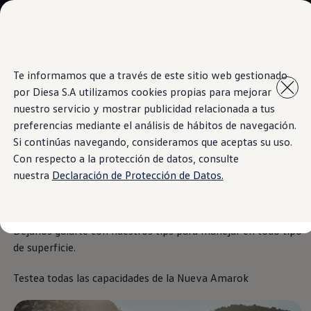
Modelos y Concesionarios
Concesionarios
SUVW
Cotiza aquí
Saltar
Saltar al
Test Drive
Te informamos que a través de este sitio web gestionado
contenido
a pie
Contáctenos
Amarok
Experto
por Diesa S.A utilizamos cookies propias para mejorar
principal
de
Marca y Experiencia
página
Volkswagen Paraguay
nuestro servicio y mostrar publicidad relacionada a tus
Espacio Exclusivo para Prensa
preferencias mediante el análisis de hábitos de navegación.
Latin NCAP
Si continúas navegando, consideramos que aceptas su uso.
Tengo un Volkswagen
¿Quién pone a prueba
Manuales Volkswagen
Con respecto a la protección de datos, consulte
Postventas
nuestra
Declaración de Protección de Datos.
Agendamiento Online
a quién?
Campaña de recall Airbags Takata
Noticias
Dejanos guiarte con nuestros tips para manejar en todo tipo
de superficie.
Testea todas las capacidades de la Nueva
Amarok