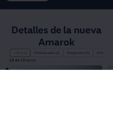
Detalles de la nueva
Amarok
10 de 10 items
All (10)
Destacados (3)
Seguridad (3)
Diseño (
10 de 10
items