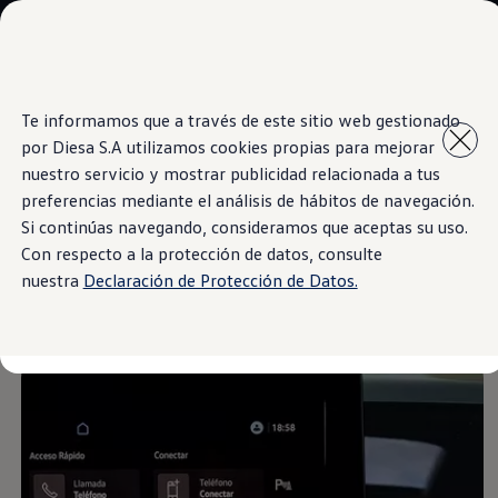
Modelos y Concesionarios
Concesionarios
SUVW
Cotiza aquí
Saltar
Saltar al
Test Drive
Te informamos que a través de este sitio web gestionado
contenido
a pie
Contáctenos
por Diesa S.A utilizamos cookies propias para mejorar
principal
de
Information
Marca y Experiencia
página
Volkswagen Paraguay
nuestro servicio y mostrar publicidad relacionada a tus
Espacio Exclusivo para Prensa
preferencias mediante el análisis de hábitos de navegación.
Latin NCAP
Si continúas navegando, consideramos que aceptas su uso.
Tengo un Volkswagen
Explorá el espacio
Manuales Volkswagen
Con respecto a la protección de datos, consulte
Postventas
nuestra
Declaración de Protección de Datos.
Agendamiento Online
interior
Campaña de recall Airbags Takata
Noticias