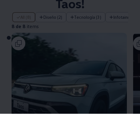
Taos
!
8 de 8 items
All (8)
Diseño (2)
Tecnología (3)
Infotainment (
8 de 8
items