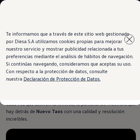
Modelos y Concesionarios
Concesionarios
SUVW
Cotiza aquí
Saltar
Saltar al
Test Drive
Te informamos que a través de este sitio web gestionado
contenido
a pie
Contáctenos
Cámara de visión trasera
por Diesa S.A utilizamos cookies propias para mejorar
principal
de
Marca y Experiencia
página
Volkswagen Paraguay
nuestro servicio y mostrar publicidad relacionada a tus
Espacio Exclusivo para Prensa
preferencias mediante el análisis de hábitos de navegación.
Latin NCAP
Si continúas navegando, consideramos que aceptas su uso.
Tengo un Volkswagen
Seguridad en todo
Manuales Volkswagen
Con respecto a la protección de datos, consulte
Postventas
nuestra
Declaración de Protección de Datos.
Agendamiento Online
momento
Campaña de recall Airbags Takata
Noticias
Cada vez que activen la reversa, la pantalla les mostrará qué
hay detrás de
Nuevo
Taos
con una calidad y resolución
increíbles.