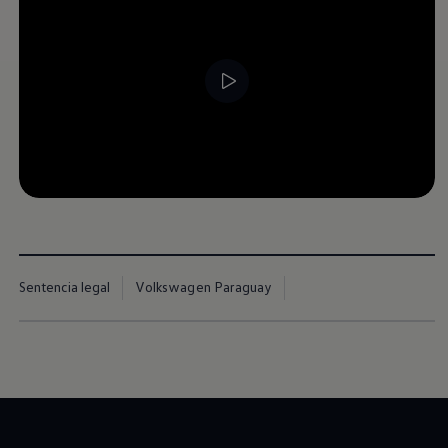
Lo quiero
--:--
Remaining time, --:-
Sentencia legal
Volkswagen Paraguay