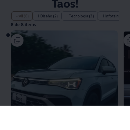
Taos
!
8 de 8 items
All (8)
Diseño (2)
Tecnología (3)
Infotainment (
8 de 8
items